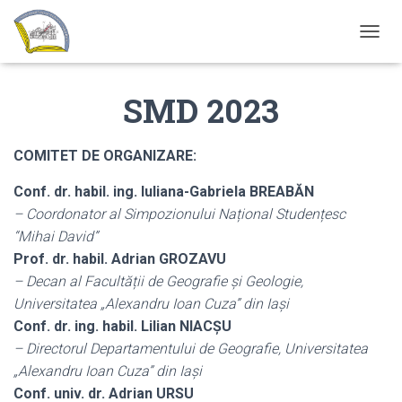
T
O
G
SMD 2023
G
L
E
N
COMITET DE ORGANIZARE:
A
V
Conf. dr. habil. ing. Iuliana-Gabriela BREABĂN
I
– Coordonator al Simpozionului Național Studențesc
G
A
“Mihai David”
T
Prof. dr. habil. Adrian GROZAVU
I
– Decan al Facultății de Geografie și Geologie,
O
N
Universitatea „Alexandru Ioan Cuza” din Iași
Conf. dr. ing. habil. Lilian NIACȘU
– Directorul Departamentului de Geografie, Universitatea
„Alexandru Ioan Cuza” din Iași
Conf. univ. dr. Adrian URSU