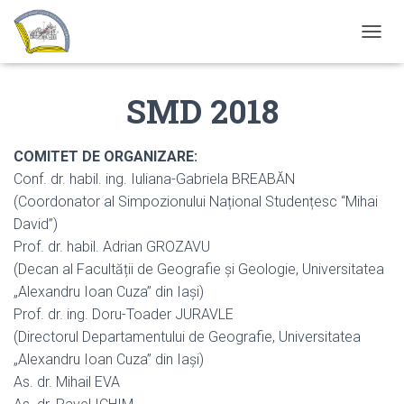
T
O
G
SMD 2018
G
L
E
N
COMITET DE ORGANIZARE:
A
Conf. dr. habil. ing. Iuliana-Gabriela BREABĂN
V
(Coordonator al Simpozionului Național Studențesc “Mihai
I
G
David”)
A
Prof. dr. habil. Adrian GROZAVU
T
(Decan al Facultății de Geografie și Geologie, Universitatea
I
O
„Alexandru Ioan Cuza” din Iași)
N
Prof. dr. ing. Doru-Toader JURAVLE
(Directorul Departamentului de Geografie, Universitatea
„Alexandru Ioan Cuza” din Iași)
As. dr. Mihail EVA