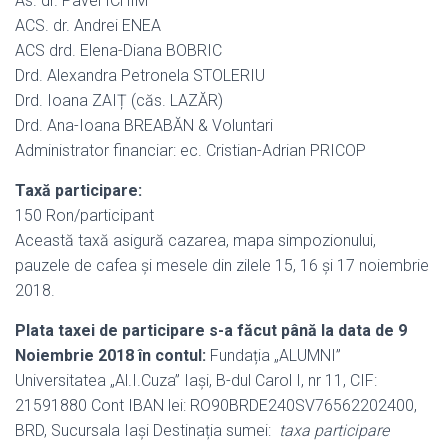
As. dr. Pavel ICHIM
ACS. dr. Andrei ENEA
ACS drd. Elena-Diana BOBRIC
Drd. Alexandra Petronela STOLERIU
Drd. Ioana ZAIȚ (căs. LAZĂR)
Drd. Ana-Ioana BREABĂN & Voluntari
Administrator financiar: ec. Cristian-Adrian PRICOP
Taxă participare:
150 Ron/participant
Această taxă asigură cazarea, mapa simpozionului,
pauzele de cafea și mesele din zilele 15, 16 și 17 noiembrie
2018.
Plata taxei de participare s-a făcut până la data de 9
Noiembrie 2018 în contul:
Fundația „ALUMNI”
Universitatea „Al.I.Cuza” Iași, B-dul Carol I, nr 11, CIF:
21591880 Cont IBAN lei: RO90BRDE240SV76562202400,
BRD, Sucursala Iași Destinația sumei:
taxa participare